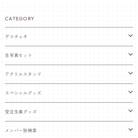
CATEGORY
デコチェキ
25夏 衣装
生写真セット
25.5 セーラー服
25夏 衣装
アクリルスタンド
25.4 きゅ～くま
25.5 セーラー服
25.5 セーラー服
スペシャルグッズ
25新体制 衣装
25.4 きゅ～くま
25.4 きゅ～くま
ワンマンライブグッズ
受注生産グッズ
25.2 メンカラ交換！メイド服
25新体制 衣装
25新体制 衣装
ペンライト
推しTシャツ
メンバー別検索