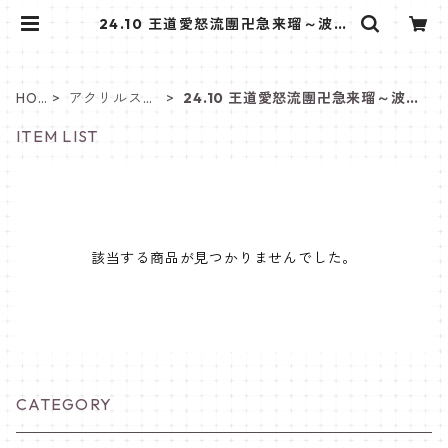
24.10 王道愛怒流團卍急来瑠～波浪
院上等～ | きゅ～くるしょっぷ❤
HO
アクリルスタ
24.10 王道愛怒流團卍急来瑠～波浪
ME
ンド
院上等～
ITEM LIST
該当する商品が見つかりませんでした。
CATEGORY