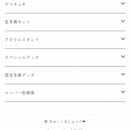
デコチェキ
25夏 衣装
生写真セット
25.5 セーラー服
25夏 衣装
アクリルスタンド
25.4 きゅ～くま
25.5 セーラー服
25.5 セーラー服
スペシャルグッズ
25新体制 衣装
25.4 きゅ～くま
25.4 きゅ～くま
ワンマンライブグッズ
受注生産グッズ
25.2 メンカラ交換！メイド服
25新体制 衣装
25新体制 衣装
ペンライト
推しTシャツ
メンバー別検索
25.1 ニットコーデ
25.2 メンカラ交換！メイド服
25.2 メンカラ交換！メイド服
ポスター＆インスタントカメラ
豆塚あみ
© きゅ～くるしょっぷ❤
24.12 クリスマス
25.1 ニットコーデ
25.1 ニットコーデ
福袋
佐藤愛唯