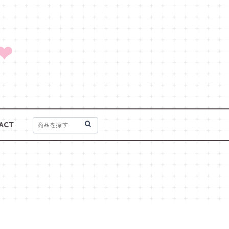
❤
ACT