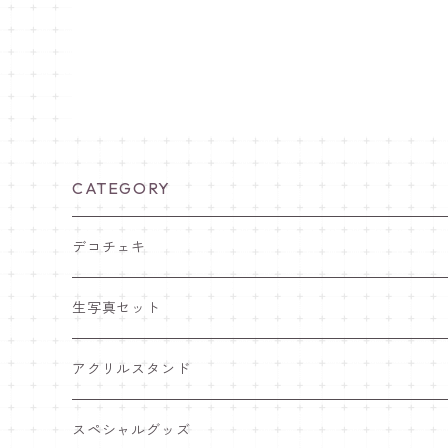
CATEGORY
デコチェキ
25夏 衣装
生写真セット
25.5 セーラー服
25夏 衣装
アクリルスタンド
25.4 きゅ～くま
25.5 セーラー服
25.5 セーラー服
スペシャルグッズ