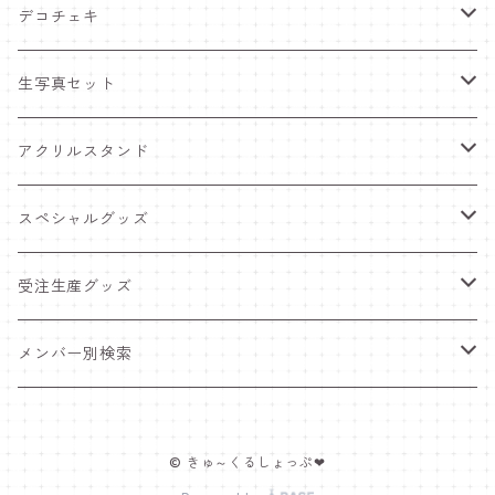
デコチェキ
25夏 衣装
生写真セット
25.5 セーラー服
25夏 衣装
アクリルスタンド
25.4 きゅ～くま
25.5 セーラー服
25.5 セーラー服
スペシャルグッズ
25新体制 衣装
25.4 きゅ～くま
25.4 きゅ～くま
ワンマンライブグッズ
受注生産グッズ
25.2 メンカラ交換！メイド服
25新体制 衣装
25新体制 衣装
ペンライト
推しTシャツ
メンバー別検索
25.1 ニットコーデ
25.2 メンカラ交換！メイド服
25.2 メンカラ交換！メイド服
ポスター＆インスタントカメラ
豆塚あみ
© きゅ～くるしょっぷ❤
24.12 クリスマス
25.1 ニットコーデ
25.1 ニットコーデ
福袋
佐藤愛唯