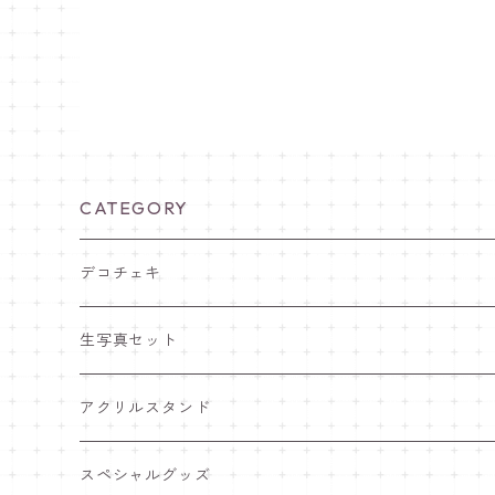
CATEGORY
デコチェキ
25夏 衣装
生写真セット
25.5 セーラー服
25夏 衣装
アクリルスタンド
25.4 きゅ～くま
25.5 セーラー服
25.5 セーラー服
スペシャルグッズ