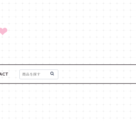
❤
ACT