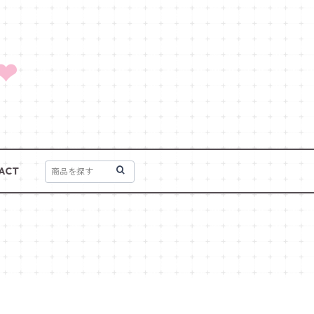
❤
ACT