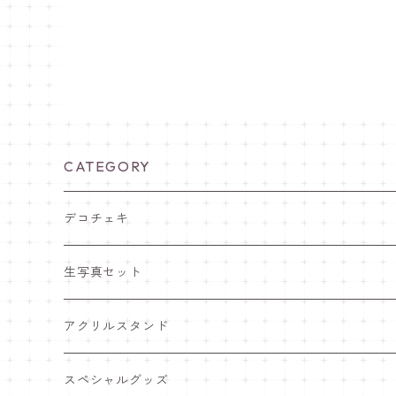
CATEGORY
デコチェキ
25夏 衣装
生写真セット
25.5 セーラー服
25夏 衣装
アクリルスタンド
25.4 きゅ～くま
25.5 セーラー服
25.5 セーラー服
スペシャルグッズ