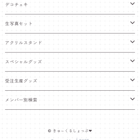
デコチェキ
25夏 衣装
生写真セット
25.5 セーラー服
25夏 衣装
アクリルスタンド
25.4 きゅ～くま
25.5 セーラー服
25.5 セーラー服
スペシャルグッズ
25新体制 衣装
25.4 きゅ～くま
25.4 きゅ～くま
ワンマンライブグッズ
受注生産グッズ
25.2 メンカラ交換！メイド服
25新体制 衣装
25新体制 衣装
ペンライト
推しTシャツ
メンバー別検索
25.1 ニットコーデ
25.2 メンカラ交換！メイド服
25.2 メンカラ交換！メイド服
ポスター＆インスタントカメラ
豆塚あみ
© きゅ～くるしょっぷ❤
24.12 クリスマス
25.1 ニットコーデ
25.1 ニットコーデ
福袋
佐藤愛唯