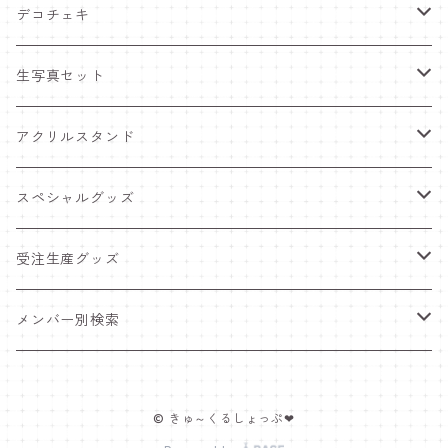
デコチェキ
25夏 衣装
生写真セット
25.5 セーラー服
25夏 衣装
アクリルスタンド
25.4 きゅ～くま
25.5 セーラー服
25.5 セーラー服
スペシャルグッズ
25新体制 衣装
25.4 きゅ～くま
25.4 きゅ～くま
ワンマンライブグッズ
受注生産グッズ
25.2 メンカラ交換！メイド服
25新体制 衣装
25新体制 衣装
ペンライト
推しTシャツ
メンバー別検索
25.1 ニットコーデ
25.2 メンカラ交換！メイド服
25.2 メンカラ交換！メイド服
ポスター＆インスタントカメラ
豆塚あみ
© きゅ～くるしょっぷ❤
24.12 クリスマス
25.1 ニットコーデ
25.1 ニットコーデ
福袋
佐藤愛唯