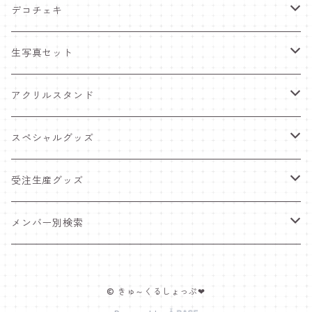
デコチェキ
25夏 衣装
生写真セット
25.5 セーラー服
25夏 衣装
アクリルスタンド
25.4 きゅ～くま
25.5 セーラー服
25.5 セーラー服
スペシャルグッズ
25新体制 衣装
25.4 きゅ～くま
25.4 きゅ～くま
ワンマンライブグッズ
受注生産グッズ
25.2 メンカラ交換！メイド服
25新体制 衣装
25新体制 衣装
ペンライト
推しTシャツ
メンバー別検索
25.1 ニットコーデ
25.2 メンカラ交換！メイド服
25.2 メンカラ交換！メイド服
ポスター＆インスタントカメラ
豆塚あみ
© きゅ～くるしょっぷ❤
24.12 クリスマス
25.1 ニットコーデ
25.1 ニットコーデ
福袋
佐藤愛唯