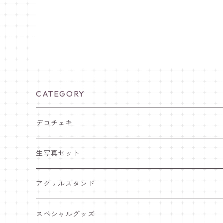
CATEGORY
デコチェキ
25夏 衣装
生写真セット
25.5 セーラー服
25夏 衣装
アクリルスタンド
25.4 きゅ～くま
25.5 セーラー服
25.5 セーラー服
スペシャルグッズ