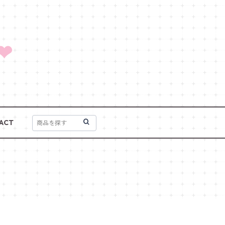
❤
ACT