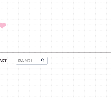
❤
ACT