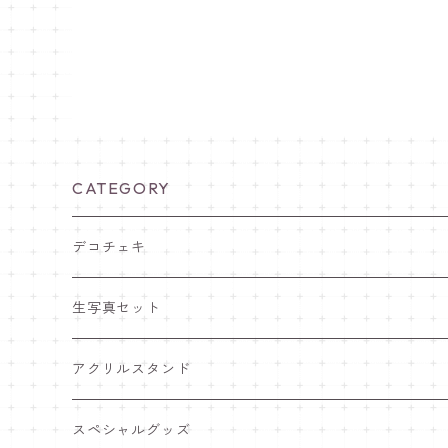
CATEGORY
デコチェキ
25夏 衣装
生写真セット
25.5 セーラー服
25夏 衣装
アクリルスタンド
25.4 きゅ～くま
25.5 セーラー服
25.5 セーラー服
スペシャルグッズ