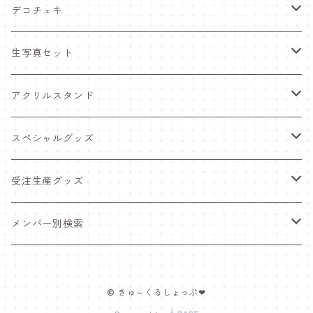
デコチェキ
25夏 衣装
生写真セット
25.5 セーラー服
25夏 衣装
アクリルスタンド
25.4 きゅ～くま
25.5 セーラー服
25.5 セーラー服
スペシャルグッズ
25新体制 衣装
25.4 きゅ～くま
25.4 きゅ～くま
ワンマンライブグッズ
受注生産グッズ
25.2 メンカラ交換！メイド服
25新体制 衣装
25新体制 衣装
ペンライト
推しTシャツ
メンバー別検索
25.1 ニットコーデ
25.2 メンカラ交換！メイド服
25.2 メンカラ交換！メイド服
ポスター＆インスタントカメラ
豆塚あみ
© きゅ～くるしょっぷ❤
24.12 クリスマス
25.1 ニットコーデ
25.1 ニットコーデ
福袋
佐藤愛唯