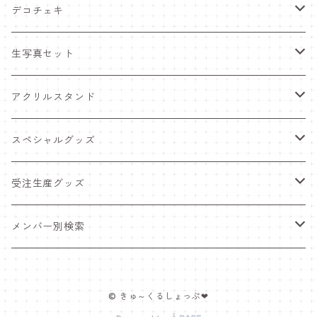
デコチェキ
25夏 衣装
生写真セット
25.5 セーラー服
25夏 衣装
アクリルスタンド
25.4 きゅ～くま
25.5 セーラー服
25.5 セーラー服
スペシャルグッズ
25新体制 衣装
25.4 きゅ～くま
25.4 きゅ～くま
ワンマンライブグッズ
受注生産グッズ
25.2 メンカラ交換！メイド服
25新体制 衣装
25新体制 衣装
ペンライト
推しTシャツ
メンバー別検索
25.1 ニットコーデ
25.2 メンカラ交換！メイド服
25.2 メンカラ交換！メイド服
ポスター＆インスタントカメラ
豆塚あみ
© きゅ～くるしょっぷ❤
24.12 クリスマス
25.1 ニットコーデ
25.1 ニットコーデ
福袋
佐藤愛唯