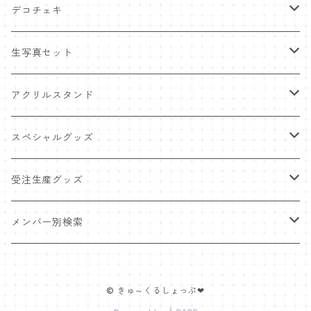
デコチェキ
25夏 衣装
生写真セット
25.5 セーラー服
25夏 衣装
アクリルスタンド
25.4 きゅ～くま
25.5 セーラー服
25.5 セーラー服
スペシャルグッズ
25新体制 衣装
25.4 きゅ～くま
25.4 きゅ～くま
ワンマンライブグッズ
受注生産グッズ
25.2 メンカラ交換！メイド服
25新体制 衣装
25新体制 衣装
ペンライト
推しTシャツ
メンバー別検索
25.1 ニットコーデ
25.2 メンカラ交換！メイド服
25.2 メンカラ交換！メイド服
ポスター＆インスタントカメラ
豆塚あみ
© きゅ～くるしょっぷ❤
24.12 クリスマス
25.1 ニットコーデ
25.1 ニットコーデ
福袋
佐藤愛唯