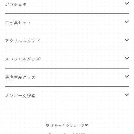
デコチェキ
25夏 衣装
生写真セット
25.5 セーラー服
25夏 衣装
アクリルスタンド
25.4 きゅ～くま
25.5 セーラー服
25.5 セーラー服
スペシャルグッズ
25新体制 衣装
25.4 きゅ～くま
25.4 きゅ～くま
ワンマンライブグッズ
受注生産グッズ
25.2 メンカラ交換！メイド服
25新体制 衣装
25新体制 衣装
ペンライト
推しTシャツ
メンバー別検索
25.1 ニットコーデ
25.2 メンカラ交換！メイド服
25.2 メンカラ交換！メイド服
ポスター＆インスタントカメラ
豆塚あみ
© きゅ～くるしょっぷ❤
24.12 クリスマス
25.1 ニットコーデ
25.1 ニットコーデ
福袋
佐藤愛唯