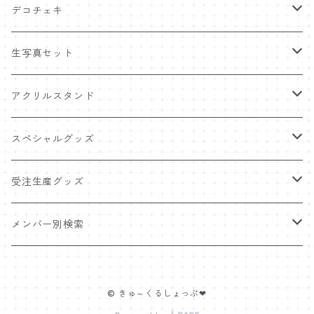
デコチェキ
25夏 衣装
生写真セット
25.5 セーラー服
25夏 衣装
アクリルスタンド
25.4 きゅ～くま
25.5 セーラー服
25.5 セーラー服
スペシャルグッズ
25新体制 衣装
25.4 きゅ～くま
25.4 きゅ～くま
ワンマンライブグッズ
受注生産グッズ
25.2 メンカラ交換！メイド服
25新体制 衣装
25新体制 衣装
ペンライト
推しTシャツ
メンバー別検索
25.1 ニットコーデ
25.2 メンカラ交換！メイド服
25.2 メンカラ交換！メイド服
ポスター＆インスタントカメラ
豆塚あみ
© きゅ～くるしょっぷ❤
24.12 クリスマス
25.1 ニットコーデ
25.1 ニットコーデ
福袋
佐藤愛唯