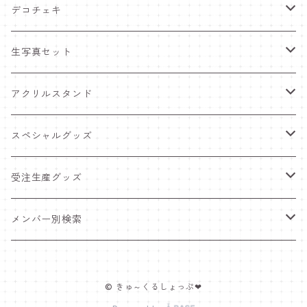
デコチェキ
25夏 衣装
生写真セット
25.5 セーラー服
25夏 衣装
アクリルスタンド
25.4 きゅ～くま
25.5 セーラー服
25.5 セーラー服
スペシャルグッズ
25新体制 衣装
25.4 きゅ～くま
25.4 きゅ～くま
ワンマンライブグッズ
受注生産グッズ
25.2 メンカラ交換！メイド服
25新体制 衣装
25新体制 衣装
ペンライト
推しTシャツ
メンバー別検索
25.1 ニットコーデ
25.2 メンカラ交換！メイド服
25.2 メンカラ交換！メイド服
ポスター＆インスタントカメラ
豆塚あみ
© きゅ～くるしょっぷ❤
24.12 クリスマス
25.1 ニットコーデ
25.1 ニットコーデ
福袋
佐藤愛唯