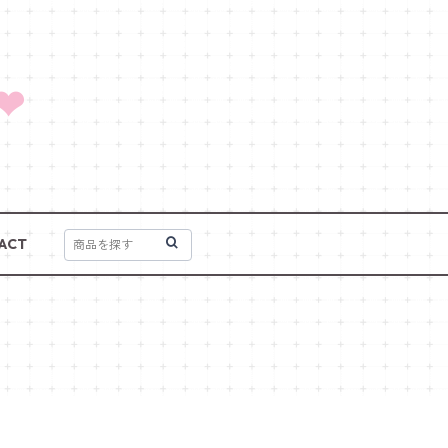
❤
ACT