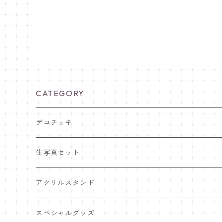
CATEGORY
デコチェキ
25夏 衣装
生写真セット
25.5 セーラー服
25夏 衣装
アクリルスタンド
25.4 きゅ～くま
25.5 セーラー服
25.5 セーラー服
スペシャルグッズ