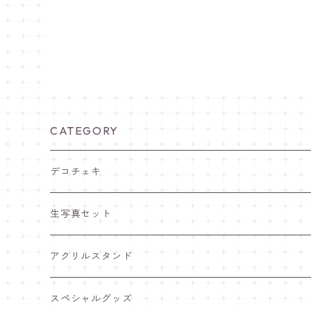
CATEGORY
デコチェキ
25夏 衣装
生写真セット
25.5 セーラー服
25夏 衣装
アクリルスタンド
25.4 きゅ～くま
25.5 セーラー服
25.5 セーラー服
スペシャルグッズ