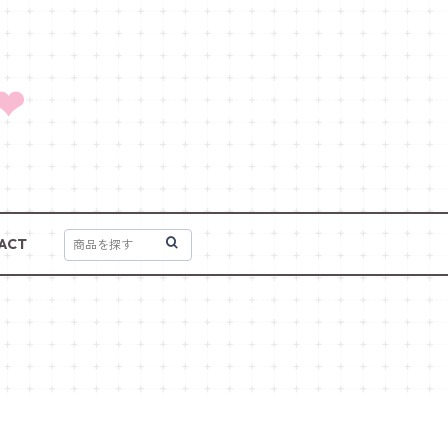
❤
ACT