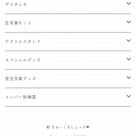
デコチェキ
25夏 衣装
生写真セット
25.5 セーラー服
25夏 衣装
アクリルスタンド
25.4 きゅ～くま
25.5 セーラー服
25.5 セーラー服
スペシャルグッズ
25新体制 衣装
25.4 きゅ～くま
25.4 きゅ～くま
ワンマンライブグッズ
受注生産グッズ
25.2 メンカラ交換！メイド服
25新体制 衣装
25新体制 衣装
ペンライト
推しTシャツ
メンバー別検索
25.1 ニットコーデ
25.2 メンカラ交換！メイド服
25.2 メンカラ交換！メイド服
ポスター＆インスタントカメラ
豆塚あみ
© きゅ～くるしょっぷ❤
24.12 クリスマス
25.1 ニットコーデ
25.1 ニットコーデ
福袋
佐藤愛唯