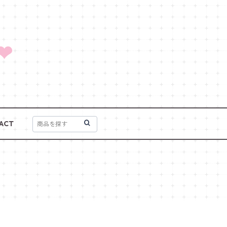
❤
ACT