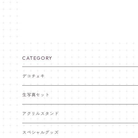
CATEGORY
デコチェキ
25夏 衣装
生写真セット
25.5 セーラー服
25夏 衣装
アクリルスタンド
25.4 きゅ～くま
25.5 セーラー服
25.5 セーラー服
スペシャルグッズ