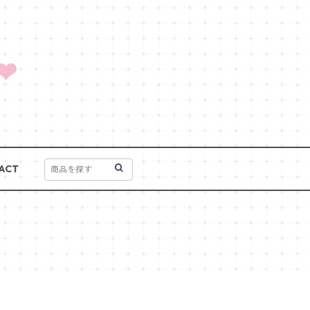
❤
ACT