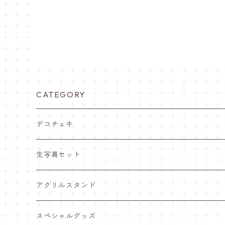
CATEGORY
デコチェキ
25夏 衣装
生写真セット
25.5 セーラー服
25夏 衣装
アクリルスタンド
25.4 きゅ～くま
25.5 セーラー服
25.5 セーラー服
スペシャルグッズ