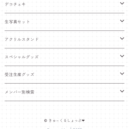
デコチェキ
25夏 衣装
生写真セット
25.5 セーラー服
25夏 衣装
アクリルスタンド
25.4 きゅ～くま
25.5 セーラー服
25.5 セーラー服
スペシャルグッズ
25新体制 衣装
25.4 きゅ～くま
25.4 きゅ～くま
ワンマンライブグッズ
受注生産グッズ
25.2 メンカラ交換！メイド服
25新体制 衣装
25新体制 衣装
ペンライト
推しTシャツ
メンバー別検索
25.1 ニットコーデ
25.2 メンカラ交換！メイド服
25.2 メンカラ交換！メイド服
ポスター＆インスタントカメラ
豆塚あみ
© きゅ～くるしょっぷ❤
24.12 クリスマス
25.1 ニットコーデ
25.1 ニットコーデ
福袋
佐藤愛唯