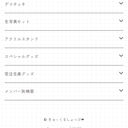
デコチェキ
25夏 衣装
生写真セット
25.5 セーラー服
25夏 衣装
アクリルスタンド
25.4 きゅ～くま
25.5 セーラー服
25.5 セーラー服
スペシャルグッズ
25新体制 衣装
25.4 きゅ～くま
25.4 きゅ～くま
ワンマンライブグッズ
受注生産グッズ
25.2 メンカラ交換！メイド服
25新体制 衣装
25新体制 衣装
ペンライト
推しTシャツ
メンバー別検索
25.1 ニットコーデ
25.2 メンカラ交換！メイド服
25.2 メンカラ交換！メイド服
ポスター＆インスタントカメラ
豆塚あみ
© きゅ～くるしょっぷ❤
24.12 クリスマス
25.1 ニットコーデ
25.1 ニットコーデ
福袋
佐藤愛唯