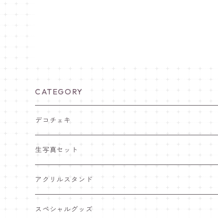
CATEGORY
デコチェキ
25夏 衣装
生写真セット
25.5 セーラー服
25夏 衣装
アクリルスタンド
25.4 きゅ～くま
25.5 セーラー服
25.5 セーラー服
スペシャルグッズ