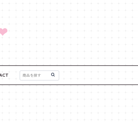
❤
ACT