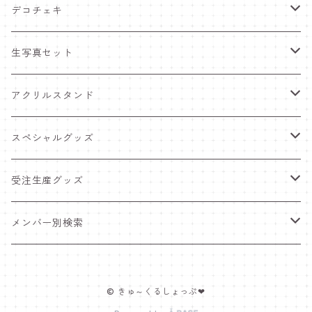
デコチェキ
25夏 衣装
生写真セット
25.5 セーラー服
25夏 衣装
アクリルスタンド
25.4 きゅ～くま
25.5 セーラー服
25.5 セーラー服
スペシャルグッズ
25新体制 衣装
25.4 きゅ～くま
25.4 きゅ～くま
ワンマンライブグッズ
受注生産グッズ
25.2 メンカラ交換！メイド服
25新体制 衣装
25新体制 衣装
ペンライト
推しTシャツ
メンバー別検索
25.1 ニットコーデ
25.2 メンカラ交換！メイド服
25.2 メンカラ交換！メイド服
ポスター＆インスタントカメラ
豆塚あみ
© きゅ～くるしょっぷ❤
24.12 クリスマス
25.1 ニットコーデ
25.1 ニットコーデ
福袋
佐藤愛唯